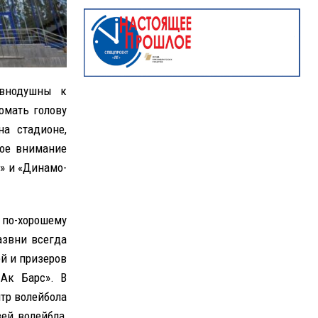
авнодушны к
омать голову
на стадионе,
шое внимание
ь» и «Динамо-
 по-хорошему
азвни всегда
й и призеров
Ак Барс». В
тр волейбола
ей волейбла,