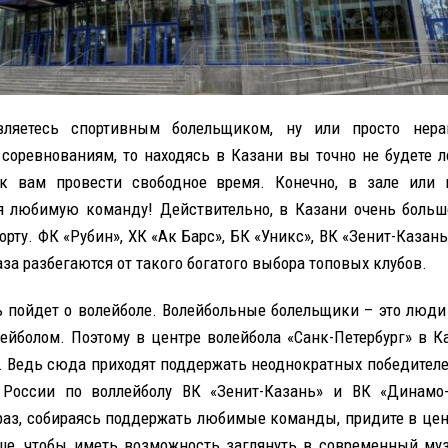
ляетесь спортивным болельщиком, ну или просто нер
соревнованиям, то находясь в Казани вы точно не будете л
к вам провести свободное время. Конечно, в зале или 
 любимую команду! Действительно, в Казани очень боль
орту. ФК «Рубин», ХК «Ак Барс», БК «Уникс», ВК «Зенит-Казан
аза разбегаются от такого богатого выбора топовых клубов.
ь пойдет о волейболе. Волейбольные болельщики – это люди
ейболом. Поэтому в центре волейбола «Санк-Петербург» в К
 Ведь сюда приходят поддержать неоднократных победителе
 России по воллейболу ВК «Зенит-Казань» и ВК «Динамо-
аз, собираясь поддержать любимые команды, придите в цен
ше, чтобы иметь возможность заглянуть в современный муз