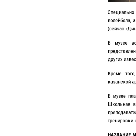
Специально
волейбола, 
(сейчас «Дин
В музее во
представле
других извес
Кроме того
казанской а
В музее пла
Школьная во
преподавате
тренировки 
НАЗВАНИЕ М