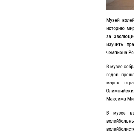
Музей волей
историю мир
за эволюци
изучить пр
чемпиона Ро
В музее соб
годов прошл
марок стра
Олимпийски
Максима Ми
В музее в
волейболь
волейболист