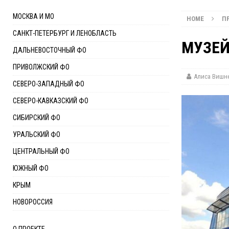
[ 18.12.2024 ]
МУЗЕЙ КОНЬЯКА
СЕВЕРО-КАВКАЗСКИЙ ФО
МОСКВА И МО
HOME
П
[ 15.12.2024 ]
МУЗЕЙ ИСТОРИИ МОРОЖЕНОГО «АРТИКО»
САНКТ-ПЕТЕРБУРГ И ЛЕНОБЛАСТЬ
[ 03.12.2024 ]
МУЗЕЙ ВОЛЕЙБОЛА
ПРИВОЛЖСКИЙ ФО
МУЗЕЙ
ДАЛЬНЕВОСТОЧНЫЙ ФО
[ 05.11.2025 ]
ВЕЛИКИЙ МИСТИФИКАТОР ИЛИ ФАЛЬСИФИКАТ
ПРИВОЛЖСКИЙ ФО
Алиса Вишн
СЕВЕРО-ЗАПАДНЫЙ ФО
СЕВЕРО-КАВКАЗСКИЙ ФО
СИБИРСКИЙ ФО
УРАЛЬСКИЙ ФО
ЦЕНТРАЛЬНЫЙ ФО
ЮЖНЫЙ ФО
КРЫМ
НОВОРОССИЯ