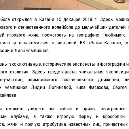
бола открылся в Казани 15 декабря 2018 г. Здесь можн
ового и отечественного волейбола до мельчайших деталей,
ей игрового мяча, посмотреть на географию любимого в
авила и ознакомиться с историей ВК «Зенит-Казань», мн
ссии и Лиги чемпионов.
раны эксклюзивные, исторические экспонаты и фотографии на
ого столетия. Здесь представлена уникальная экспозиц
н-участниц олимпийского волейбольного движения, 
х чемпионов Лидии Логиновой, Нила Фасахова, Сергея
хайлова.
ы сможете увидеть все кубки и призы, выигранные 
ными клубами, а также игровую форму и кроссовки 
ов, мячи и прочую атрибутика известных лиц причастных