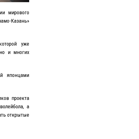
ии мирового
намо-Казань»
которой уже
но и многих
ый японцами
иков проекта
волейбола, а
ать открытые