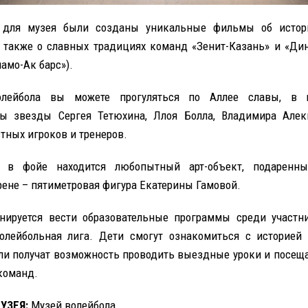
 для музея были созданы уникальные фильмы об истор
а также о славных традициях команд «Зенит-Казань» и «Ди
амо-Ак барс»).
лейбола вы можете прогуляться по Аллее славы, в 
ны звезды Сергея Тетюхина, Ллоя Болла, Владимира Алек
тных игроков и тренеров.
, в фойе находится любопытный арт-объект, подаренн
рене – пятиметровая фигура Екатерины Гамовой.
нируется вести образовательные программы среди участн
лейбольная лига. Дети смогут ознакомиться с историей 
ли получат возможность проводить выездные уроки и посещ
команд.
УЗЕЯ:
Музей волейбола