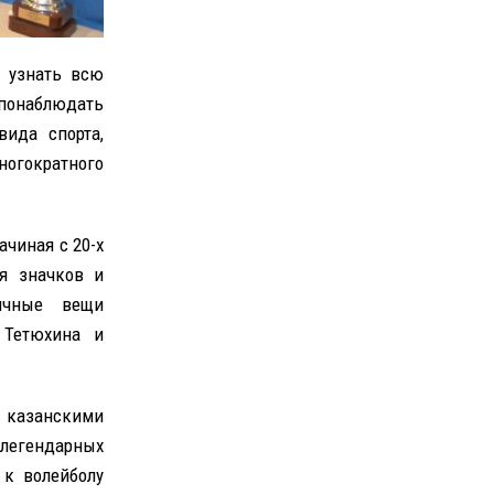
о узнать всю
 понаблюдать
ида спорта,
огократного
чиная с 20-х
ия значков и
личные вещи
 Тетюхина и
казанскими
легендарных
 к волейболу