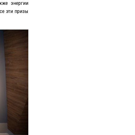
акже энергии
се эти призы